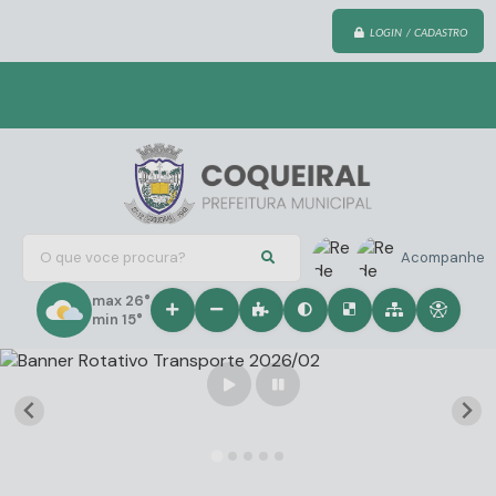
LOGIN / CADASTRO
O que voce procura?
Acompanhe
max 26°
min 15°