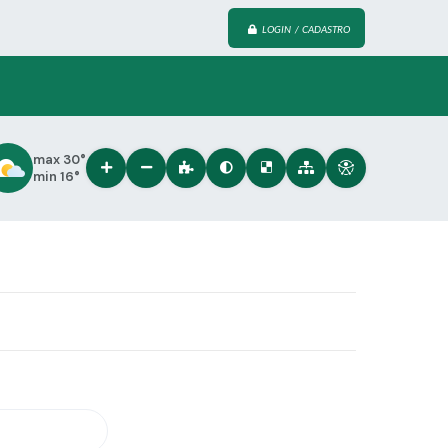
LOGIN / CADASTRO
max 30°
min 16°