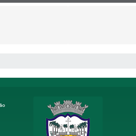
 MÍDIAS
zão