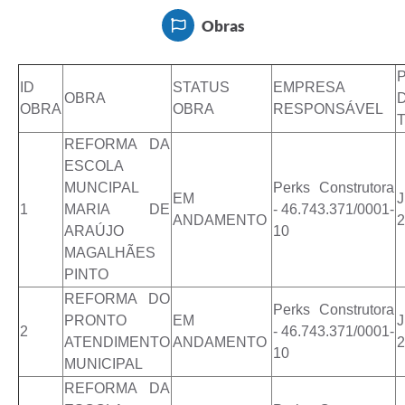
Obras
ID
STATUS
EMPRESA
OBRA
OBRA
OBRA
RESPONSÁVEL
REFORMA DA
ESCOLA
MUNCIPAL
Perks Construtora
EM
1
MARIA DE
- 46.743.371/0001-
ANDAMENTO
2
ARAÚJO
10
MAGALHÃES
PINTO
REFORMA DO
Perks Construtora
PRONTO
EM
2
- 46.743.371/0001-
ATENDIMENTO
ANDAMENTO
2
10
MUNICIPAL
REFORMA DA