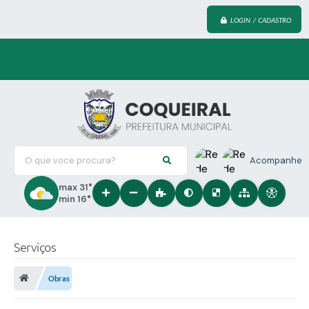
LOGIN / CADASTRO
O que voce procura?
Acompanhe
max 31°
min 16°
Serviços
Obras