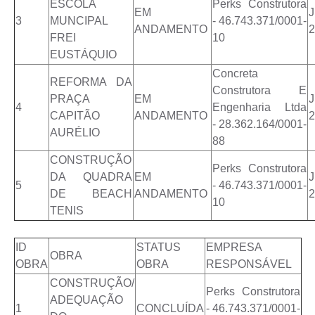
ESCOLA
Perks Construtora
EM
3
MUNCIPAL
- 46.743.371/0001-
ANDAMENTO
2
FREI
10
EUSTÁQUIO
Concreta
REFORMA DA
Construtora E
PRAÇA
EM
4
Engenharia Ltda
CAPITÃO
ANDAMENTO
2
- 28.362.164/0001-
AURÉLIO
88
CONSTRUÇÃO
Perks Construtora
DA QUADRA
EM
5
- 46.743.371/0001-
DE BEACH
ANDAMENTO
2
10
TENIS
ID
STATUS
EMPRESA
OBRA
OBRA
OBRA
RESPONSÁVEL
CONSTRUÇÃO/
Perks Construtora
ADEQUAÇÃO
1
CONCLUÍDA
- 46.743.371/0001-