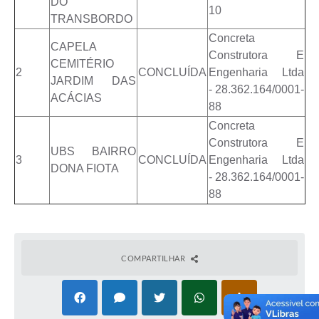
DO
10
TRANSBORDO
Concreta
CAPELA
Construtora E
CEMITÉRIO
2
CONCLUÍDA
Engenharia Ltda
JARDIM DAS
- 28.362.164/0001-
ACÁCIAS
88
Concreta
Construtora E
UBS BAIRRO
3
CONCLUÍDA
Engenharia Ltda
DONA FIOTA
- 28.362.164/0001-
88
COMPARTILHAR