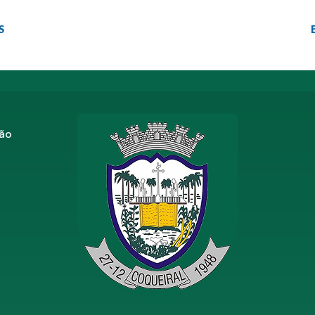
S
zão