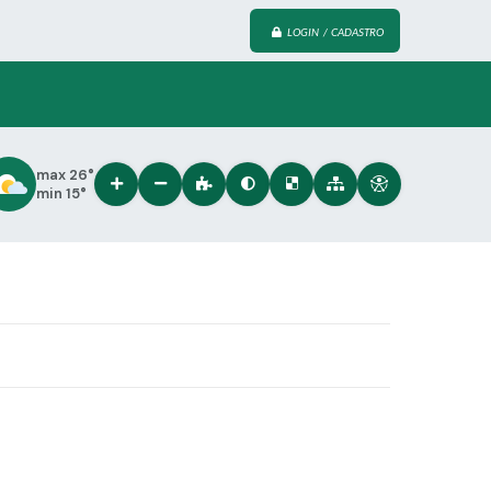
LOGIN / CADASTRO
max 26°
min 15°