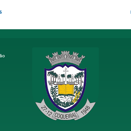
S
zão