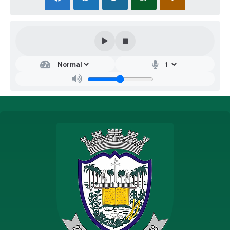
encontrando-se fragilizados edependentes de
Instituições Sociais capazes de minimizar seu sofrimento
e viabilizar suareinserção social de forma efetiva e justa.
Atualmente, cinco quartos da instituição têm
sidoutilizados para finalidades diversas: 1 destinado à
capela, 1 à enfermaria, 1 ao escritório, 1 aoalmoxarifado
e 1 à despensa. Essa adaptação compromete a destinação
original do espaço,resultando na redução de, em média,
10 vagas que poderiam estar disponíveis a novosinternos
em conformidade com as normas vigentes das ILPIs.
Nesse cenário, a construção dasegunda etapa do prédio
do Asilo Divino Espírito Santo mostra-se indispensável,
pois permitiráa realocação dessas estruturas para áreas
adequadas e, consequentemente, a liberação dosquartos
hoje utilizados de forma diversa, ampliando a capacidade
de acolhimento e garantindomelhores condições de
atendimento aos idosos em nossa sede, com o apoio da
PrefeituraMunicipal de Coqueiral, assegurando-lhes
maior conforto, segurança e bem-estar.Base legal:
Ademais, o Termo de Fomento formalizado está
fundamentado no artigo 1º,caput da Lei Federal nº
13.019/2014 e 13.204/2015. Na Constituição da
República que temcomo um dos seus princípios
fundamentais a dignidade do ser humano e destaca como
umadas competências dos entes federados o dever de