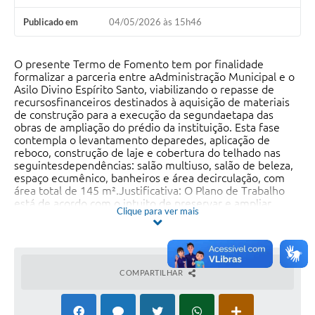
Publicado em
04/05/2026 às 15h46
O presente Termo de Fomento tem por finalidade
formalizar a parceria entre aAdministração Municipal e o
Asilo Divino Espírito Santo, viabilizando o repasse de
recursosfinanceiros destinados à aquisição de materiais
de construção para a execução da segundaetapa das
obras de ampliação do prédio da instituição. Esta fase
contempla o levantamento deparedes, aplicação de
reboco, construção de laje e cobertura do telhado nas
seguintesdependências: salão multiuso, salão de beleza,
espaço ecumênico, banheiros e área decirculação, com
área total de 145 m².Justificativa: O Plano de Trabalho
está de acordo com o intuito de preservar e ampliar
Clique para ver mais
oatendimento institucional destinado a idosos do
município e da região, especialmente àquelesque, por
diferentes razões, tiveram seus vínculos familiares
interrompidos ou rompidos. Essesidosos, em situação de
vulnerabilidade social, necessitam de acolhimento digno,
COMPARTILHAR
humano eadequado, considerando que, após anos de
contribuição ativa à sociedade, hoje enfrentamabandono
ou a impossibilidade de conviver com suas famílias,