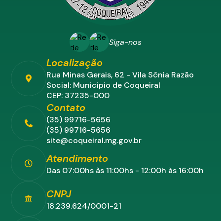
amparar as pessoas idosas assegurandosua participação
na comunidade, defendendo sua dignidade e bem-estar e
garantindo-lhes odireito à vida, conforme dispõe o artigo
230 da CF. Logo, vale destacar que para atender areferida
solicitação, consideramos as especificidades da Lei
Siga-nos
Federal n.º 13.019/2014, e LeiFederal nº 13.204/2015,
quanto à Inexigibilidade do Chamamento Público, ato
Localização
respaldado namesma lei
Rua Minas Gerais, 62 - Vila Sônia Razão
Social: Municipio de Coqueiral
CEP: 37235-000
Contato
(35) 99716-5656
(35) 99716-5656
site@coqueiral.mg.gov.br
Atendimento
Das 07:00hs às 11:00hs - 12:00h às 16:00h
CNPJ
18.239.624/0001-21