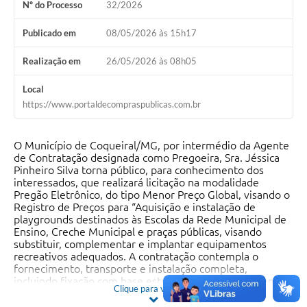
Nº do Processo
32/2026
Publicado em
08/05/2026 às 15h17
Realização em
26/05/2026 às 08h05
Local
https://www.portaldecompraspublicas.com.br
O Município de Coqueiral/MG, por intermédio da Agente
de Contratação designada como Pregoeira, Sra. Jéssica
Pinheiro Silva torna público, para conhecimento dos
interessados, que realizará licitação na modalidade
Pregão Eletrônico, do tipo Menor Preço Global, visando o
Registro de Preços para “Aquisição e instalação de
playgrounds destinados às Escolas da Rede Municipal de
Ensino, Creche Municipal e praças públicas, visando
substituir, complementar e implantar equipamentos
recreativos adequados. A contratação contempla o
fornecimento, transporte e instalação completa,
incluindo fixação com base estrutural adequada e demais
Clique para ver mais
serviços necessários. Os equipamentos deverão atender
às normas técnicas de segurança e qualidade vigentes. A