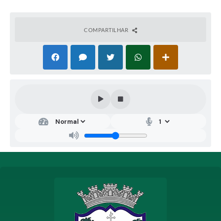
iniciativa busca garantir infraestrutura segura, durável e
apropriada ao uso infantil. A solução visa melhorar os
espaços educacionais e públicos do
COMPARTILHAR
município.”Recebimento das Propostas: Início às 14h00
do dia 08/05/2026, com encerramento às 08h00min do
dia 26/05/2026.Início da Sessão de Disputa de Preços: às
08h05 do dia 26/05/2026. Local da Sessão Pública: Portal
de Compras Públicas –
www.portaldecompraspublicas.com.br Fundamentação
Legal: Lei nº 14.133/2021.Valor Estimado Total: R$
845.247,59 (Oitocentos e quarenta e cinco mil, duzentos
e quarenta e sete reais e cinquenta e nove centavos).O
Edital completo e seus anexos encontram-se disponíveis
no Portal Nacional de Contratações Públicas – PNCP, no
Portal de Compras Públicas e no site oficial do Município
de Coqueiral/MG
(www.coqueiral.mg.gov.br).Coqueiral/MG, 08 de maio de
2026. Renato Oliveira Marques – Prefeito Municipal.
Jéssica Pinheiro Silva – Diretora de Licitações e Contratos
Administrativos.