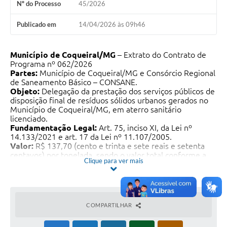
Nº do Processo
45/2026
Publicado em
14/04/2026 às 09h46
Município de Coqueiral/MG
– Extrato do Contrato de
Programa nº 062/2026
Partes:
Município de Coqueiral/MG e Consórcio Regional
de Saneamento Básico – CONSANE.
Objeto:
Delegação da prestação dos serviços públicos de
disposição final de resíduos sólidos urbanos gerados no
Município de Coqueiral/MG, em aterro sanitário
licenciado.
Fundamentação Legal:
Art. 75, inciso XI, da Lei nº
14.133/2021 e art. 17 da Lei nº 11.107/2005.
Valor:
R$ 137,70 (cento e trinta e sete reais e setenta
centavos) por tonelada, sendo o valor total conforme a
Clique para ver mais
quantidade de serviços efetivamente executados.
Vigência:
14/04/2026 a 31/03/2027.
Dotação Orçamentária:
• Fonte: 1.500.99 / 1.753.00
• Dotação: 15.452.0501.2.057 – 3390.39.00
COMPARTILHAR
• Ficha: 602
Data da Assinatura:
14 de abril de 2026.