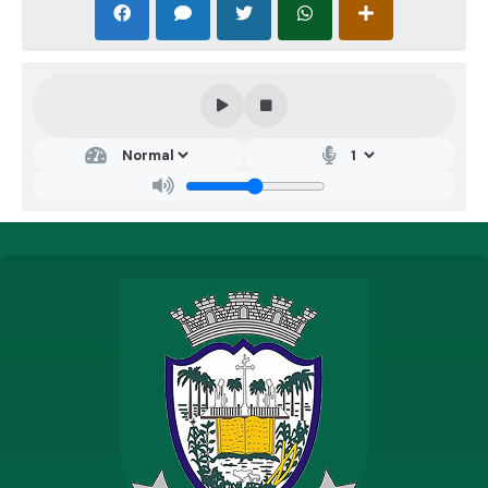
Signatários:
Renato Oliveira Marques – Prefeito Municipal de
Coqueiral/MG
Rodineli Antônio do Nascimento – Presidente do
CONSANE
Gestora do Contrato - Danielle Patrícia Ferreira Marques
Peloso.