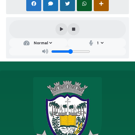
c/c art. 6º, inciso XVIII, art. 72, art. 89 e seguintes, e art.
92, todos da Lei Federal nº 14.133/2021, em razão da
inviabilidade de competição e da notória especialização
da contratada, para prestação de serviços técnicos
especializados de natureza predominantemente
intelectual.
Valor Mensal: R$ 11.000,00 (onze mil reais).
Valor Global: R$ 132.000,00 (cento e trinta e dois mil
reais), correspondente ao período de 12 (doze) meses.
Vigência: 12 (doze) meses, contados da assinatura do
contrato, podendo ser prorrogado nos termos da Lei nº
14.133/2021, especialmente conforme art. 105, desde
que haja interesse público devidamente justificado e
observadas as formalidades legais.
Dotação Orçamentária:
04.122.0052.2.003 – 3390.35.00
Reduzido: 31
Fonte: 1.500.99 / 2.500.99.
Data da Assinatura: 13 de março de 2026.
Renato Oliveira Marques - Prefeito Municipal