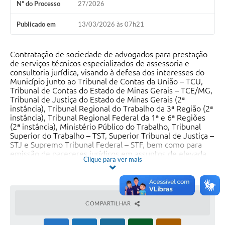
Nº do Processo
27/2026
Publicado em
13/03/2026 às 07h21
Contratação de sociedade de advogados para prestação
de serviços técnicos especializados de assessoria e
consultoria jurídica, visando à defesa dos interesses do
Município junto ao Tribunal de Contas da União – TCU,
Tribunal de Contas do Estado de Minas Gerais – TCE/MG,
Tribunal de Justiça do Estado de Minas Gerais (2ª
instância), Tribunal Regional do Trabalho da 3ª Região (2ª
instância), Tribunal Regional Federal da 1ª e 6ª Regiões
(2ª instância), Ministério Público do Trabalho, Tribunal
Superior do Trabalho – TST, Superior Tribunal de Justiça –
STJ e Supremo Tribunal Federal – STF, bem como para
emissão de pareceres jurídicos em assuntos de elevada
Clique para ver mais
complexidade, execução de serviços nas áreas do Direito
Público e Municipal, além do acompanhamento da
execução da Lei nº 14.133/2021, prestando consultoria
perante os órgãos de compras e licitação, em licitações,
contratos e contratações diretas, conforme condições
COMPARTILHAR
estabelecidas no Termo de Referência.
Fundamento Legal: Art. 74, inciso III, alíneas “b”, “c” e “e”,