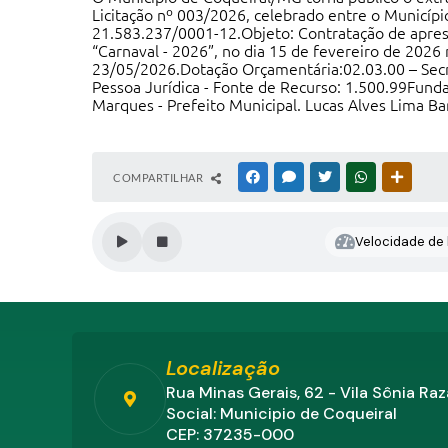
Licitação nº 003/2026, celebrado entre o Municí
21.583.237/0001-12.Objeto: Contratação de apresen
“Carnaval - 2026”, no dia 15 de fevereiro de 2026 
23/05/2026.Dotação Orçamentária:02.03.00 – Secre
Pessoa Jurídica - Fonte de Recurso: 1.500.99Fundam
Marques - Prefeito Municipal. Lucas Alves Lima Ba
COMPARTILHAR
FACEBOOK
MESSENGER
TWITTER
WHATSAPP
OUTRAS
Velocidade de l
Localização
Rua Minas Gerais, 62 - Vila Sônia Ra
Social: Municipio de Coqueiral
CEP: 37235-000