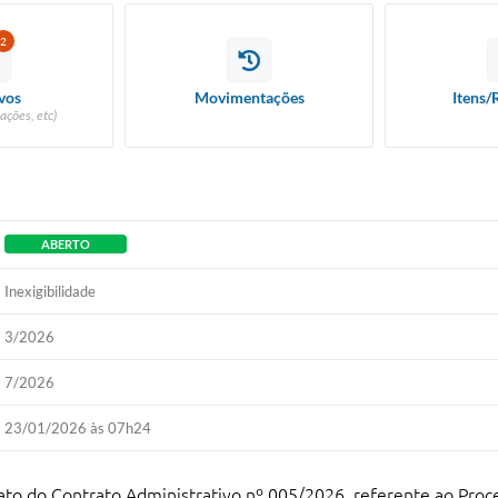
2
vos
Movimentações
Itens/
ações, etc)
ABERTO
Inexigibilidade
3/2026
7/2026
23/01/2026 às 07h24
to do Contrato Administrativo nº 005/2026, referente ao Proces