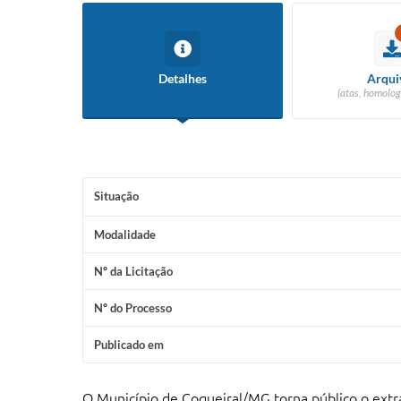
Detalhes
Arqui
(atas, homolog
Situação
Modalidade
Nº da Licitação
Nº do Processo
Publicado em
O Município de Coqueiral/MG torna público o extra