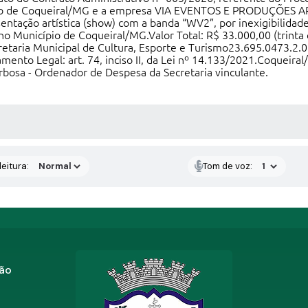
pio de Coqueiral/MG e a empresa VIA EVENTOS E PRODUÇÕES ART
tação artística (show) com a banda “WV2”, por inexigibilidade
no Município de Coqueiral/MG.Valor Total: R$ 33.000,00 (trinta 
taria Municipal de Cultura, Esporte e Turismo23.695.0473.2.08
ento Legal: art. 74, inciso II, da Lei nº 14.133/2021.Coqueira
rbosa - Ordenador de Despesa da Secretaria vinculante.
 MÍDIAS
eitura:
Tom de voz:
zão