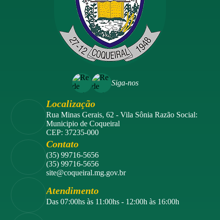
https://www.portaldecompraspublicas.com.br
O edital na íntegra encontra-se disponível no site:
https://www.coqueiral.mg.gov.br
e no Portal Nacional de Contratações Públicas – PNCP:
https://www.gov.br/pncp/pt-br
.
Coqueiral/MG, 26 de janeiro de 2026.
Jéssica Pinheiro Silva Pregoeira.
Siga-nos
Localização
Rua Minas Gerais, 62 - Vila Sônia Razão Social:
Municipio de Coqueiral
CEP: 37235-000
Contato
(35) 99716-5656
(35) 99716-5656
site@coqueiral.mg.gov.br
Atendimento
Das 07:00hs às 11:00hs - 12:00h às 16:00h