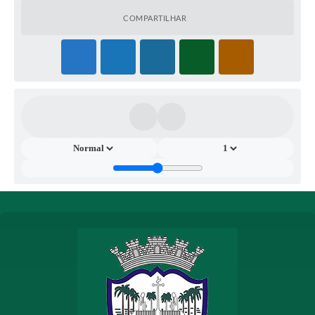
https://www.coqueiral.mg.gov.br/. E no Portal de
COMPARTILHAR
Contratações Públicas https://www.gov.br/pncp/pt-br.
Jéssica Pinheiro Silva - Pregoeira. Renato Oliveira
Marques – Prefeito Municipal. Coqueiral, 26 de janeiro de
2026.
---------------------------------------------------------------------------------
---------------------------------------------------
Prefeitura Municipal de Coqueiral – Aviso de
Retificação de Licitação
Processo Licitatório nº 138/2025 – Pregão Eletrônico nº
057/2025
Fundamento: Lei Federal nº 14.133/2021.
O Município de Coqueiral/MG torna pública a
RETIFICAÇÃO do Aviso de Licitação anteriormente
publicado, no que se refere à data e horário da abertura
da Sessão Pública, permanecendo inalteradas as demais
disposições do edital.
Onde se lê:
Data da abertura da Sessão Pública: 09/02/2026 às
08h05min.
Leia-se:
Data da abertura da Sessão Pública: 10/02/2026 às
13h00min.
Local: Portal de Compras Públicas –