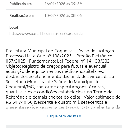
Publicado em
26/01/2026 às 09h39
Realização em
10/02/2026 às 08h05
Local
https://www.portaldecompraspublicas.com.br
Prefeitura Municipal de Coqueiral – Aviso de Licitação -
Processo Licitatório nº 138/2025 – Pregão Eletrônico
057/2025 - Fundamento: Lei Federal nº 14.133/2021.
Objeto: Registro de preços para futura e eventual
aquisição de equipamentos médico-hospitalares,
destinados ao atendimento das unidades vinculadas à
Secretaria Municipal de Saúde do Município de
Coqueiral/MG, conforme especificações técnicas,
quantitativos e condições estabelecidas no Termo de
Referência e demais anexos do edital. Valor estimado de
R$ 64.740,60 (Sessenta e quatro mil, setecentos e
quarenta reais e sessenta centavos). Data da abertura da
Sessão Pública: 09/02/2026 às 08h05min - Local: Portal
Clique para ver mais
de Compras:
https://www.portaldecompraspublicas.com.br. O edital na
íntegra encontra-se disponível no site