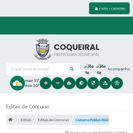
LOGIN / CADASTRO
O que voce procura?
Acompanhe
max 31°
min 20°
Editais de Concurso
Editais
Editais de Concurso
Concurso Público 2024
Atualizado em: 05/08/2026 às 10h52