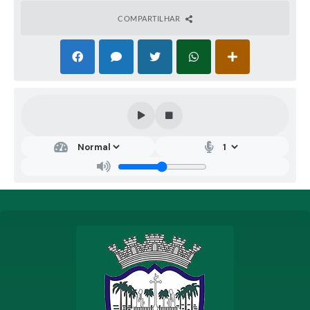
suprir as suas necessidades básicas. Sendo abordada
a manutenção da alimentação e da higiene, conforme
COMPARTILHAR
a Lei Municipal nº 2691, de 23 de novembro de 2021, e
a Lei Federal nº 8742, de 07 de dezembro de 1993”.
Recebimento das Propostas:
Início às 09h00 do dia
02/07/2026, com encerramento às 08h00 do dia
16/07/2026.
Início da Sessão de Disputa de Preços:
às 08h05 do dia
16/07/2026.
Local da Sessão Pública:
Portal de Compras Públicas –
www.portaldecompraspublicas.com.br
Fundamentação Legal:
Lei nº 14.133/2021 e Decreto
Municipal nº 3.005/2023.
Valor Estimado Total:
R$ 183.188,00 (Cento e oitenta e
três mil, cento e oitenta e oito reais).
O Edital completo e seus anexos encontram-se
disponíveis no Portal Nacional de Contratações Públicas –
PNCP, no Portal de Compras Públicas e no site oficial do
Município de Coqueiral/MG (
www.coqueiral.mg.gov.br
).
Coqueiral/MG, 02 de julho de 2026. Renato Oliveira
Marques – Prefeito Municipal. Jéssica Pinheiro Silva –
Pregoeira.