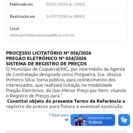
Publicado em
02/07/2026 às 12h02
Realização em
16/07/2026 às 08h05
Local
www.portaldecompraspublicas.com.br
PROCESSO LICITATÓRIO Nº 056/2026
PREGÃO ELETRÔNICO Nº 024/2026
SISTEMA DE REGISTRO DE PREÇOS
O Município de Coqueiral/MG, por intermédio da Agente
de Contratação designada como Pregoeira, Sra. Jéssica
Pinheiro Silva, torna público, para conhecimento dos
interessados, que realizará licitação na modalidade
Pregão Eletrônico, do tipo Menor Preço por Item, visando
o Registro de Preços para “
Constitui objeto do presente Termo de Referência o
registro de preços para futura e eventual aquisição
de 400 (quatrocentas) cestas básicas completas da
Clique para ver mais
Secretaria Municipal de Ação Social, intuito é
atender às famílias em situações de vulnerabilidade
social temporária, que, no momento, não podem