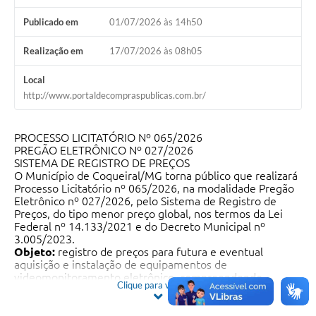
Publicado em
01/07/2026 às 14h50
Realização em
17/07/2026 às 08h05
Local
http://www.portaldecompraspublicas.com.br/
PROCESSO LICITATÓRIO Nº 065/2026
PREGÃO ELETRÔNICO Nº 027/2026
SISTEMA DE REGISTRO DE PREÇOS
O Município de Coqueiral/MG torna público que realizará
Processo Licitatório nº 065/2026, na modalidade Pregão
Eletrônico nº 027/2026, pelo Sistema de Registro de
Preços, do tipo menor preço global, nos termos da Lei
Federal nº 14.133/2021 e do Decreto Municipal nº
3.005/2023.
Objeto:
registro de preços para futura e eventual
aquisição e instalação de equipamentos de
videomonitoramento eletrônico, compreendendo
Clique para ver mais
câmeras de segurança, gravadores digitais de vídeo
(DVR), nobreaks, discos rígidos, fontes de alimentação,
cabeamentos, conectores, suportes, caixas de passagem,