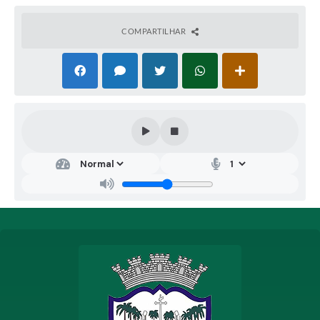
materiais elétricos, materiais de fixação e demais
acessórios necessários, destinados à implantação,
COMPARTILHAR
ampliação, manutenção e pleno funcionamento do
sistema de videomonitoramento (CFTV) das Escolas da
Rede Municipal de Ensino, Creche Municipal, Unidades
Básicas de Saúde (UBS), Programas de Saúde da Família
(PSF), Pronto Atendimento, Cemitérios Municipais e
demais prédios públicos do Município de Coqueiral/MG
.
Recebimento das propostas:
das 08h00 do dia
01/07/2026 até às 08h00 do dia 17/07/2026.
Abertura da sessão pública:
às 08h05 do dia
17/07/2026.
Modo de disputa:
Aberto.
Critério de julgamento:
Menor preço global.
Valor estimado:
R$ 206.450,27.
O edital completo encontra-se disponível no Portal
Nacional de Contratações Públicas (PNCP), no Portal de
Compras Públicas, no sítio eletrônico oficial do Município
e junto ao Setor de Licitações.
Coqueiral/MG, 01 de julho de 2026.
Jéssica Pinheiro Silva - Pregoeira
Renato Oliveira Marques – Prefeito Municipal