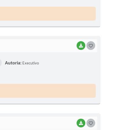
E
I
BAIXAR
G
O
Autoria:
Executivo
S
T
E
I
BAIXAR
G