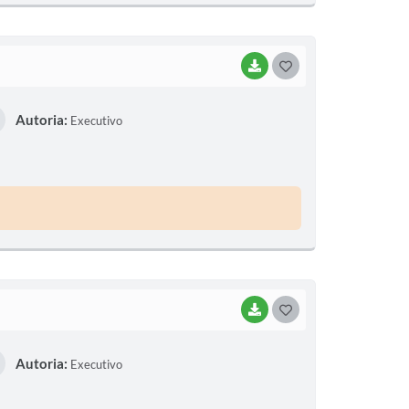
BAIXAR
G
O
Autoria:
Executivo
S
T
E
I
BAIXAR
G
O
Autoria:
Executivo
S
T