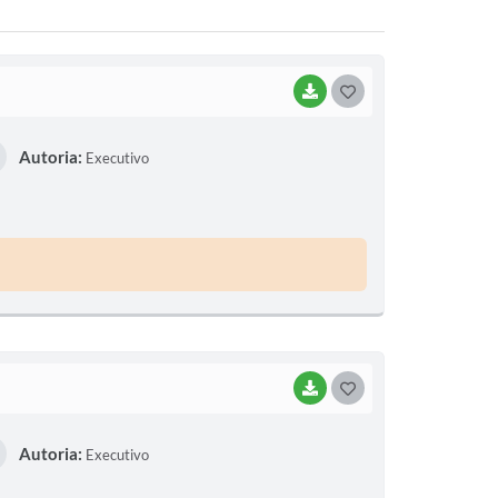
BAIXAR
G
O
Autoria:
Executivo
S
T
E
I
BAIXAR
G
O
Autoria:
Executivo
S
T