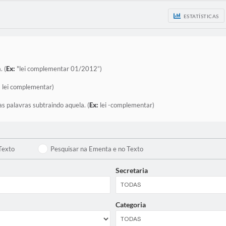
ESTATÍSTICAS
. (
Ex:
"lei complementar 01/2012”)
:
lei complementar)
as palavras subtraindo aquela. (
Ex:
lei -complementar)
Texto
Pesquisar na Ementa e no Texto
Secretaria
Categoria