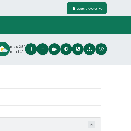
LOGIN / CADASTRO
max 29°
min 14°