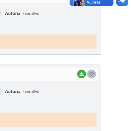
O
Autoria:
Executivo
S
T
E
I
BAIXAR
G
O
Autoria:
Executivo
S
T
E
I