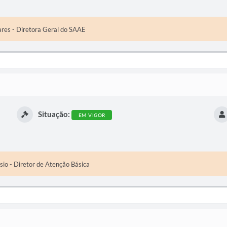
ares - Diretora Geral do SAAE
Situação:
EM VIGOR
io - Diretor de Atenção Básica