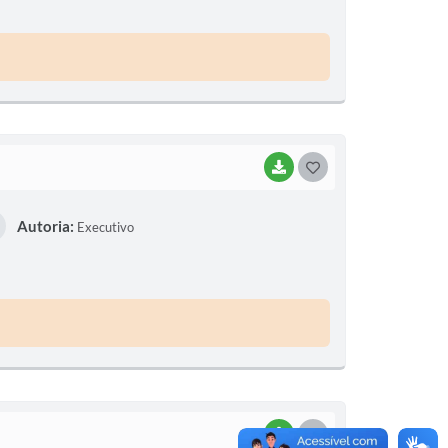
E
I
BAIXAR
G
O
Autoria:
Executivo
S
T
E
I
BAIXAR
G