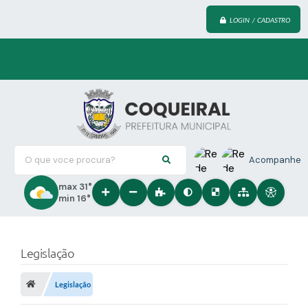
LOGIN / CADASTRO
O que voce procura?
Acompanhe
max 31°
min 16°
Legislação
Legislação