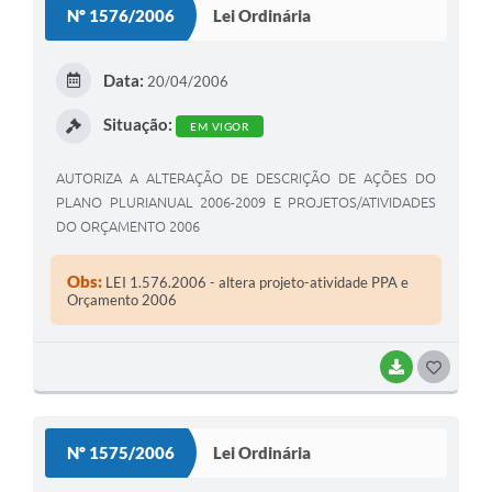
Nº 1576/2006
Lei Ordinária
T
E
Data:
20/04/2006
I
Situação:
EM VIGOR
AUTORIZA A ALTERAÇÃO DE DESCRIÇÃO DE AÇÕES DO
PLANO PLURIANUAL 2006-2009 E PROJETOS/ATIVIDADES
DO ORÇAMENTO 2006
Obs:
LEI 1.576.2006 - altera projeto-atividade PPA e
Orçamento 2006
BAIXAR
G
O
S
Nº 1575/2006
Lei Ordinária
T