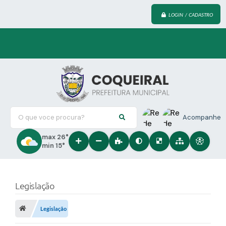
LOGIN / CADASTRO
O que voce procura?
Acompanhe
max 26°
min 15°
Legislação
Legislação