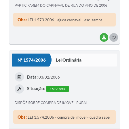
PARTICIPAREM DO CARNAVAL DE RUA DO ANO DE 2006
Obs:
LEI 1.573.2006 - ajuda carnaval - esc. samba
BAIXAR
G
O
S
Nº 1574/2006
Lei Ordinária
T
E
Data:
03/02/2006
I
Situação:
EM VIGOR
DISPÕE SOBRE COMPRA DE IMÓVEL RURAL
Obs:
LEI 1.574.2006 - compra de imóvel - quadra sapé