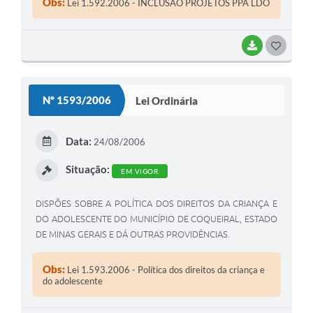
Obs:
Lei 1.592.2006 - INCLUSÃO PROJETOS PPA LDO
BAIXAR
G
O
S
Nº 1593/2006
Lei Ordinária
T
E
Data:
24/08/2006
I
Situação:
EM VIGOR
DISPÕES SOBRE A POLÍTICA DOS DIREITOS DA CRIANÇA E
DO ADOLESCENTE DO MUNICÍPIO DE COQUEIRAL, ESTADO
DE MINAS GERAIS E DÁ OUTRAS PROVIDÊNCIAS.
Obs:
Lei 1.593.2006 - Política dos direitos da criança e
do adolescente