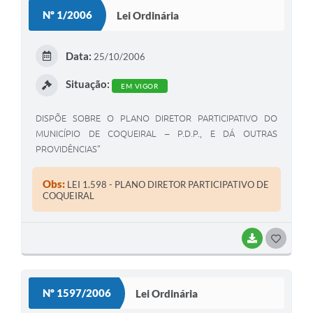
S
Nº 1/2006
Lei Ordinária
T
E
Data:
25/10/2006
I
Situação:
EM VIGOR
DISPÕE SOBRE O PLANO DIRETOR PARTICIPATIVO DO
MUNICÍPIO DE COQUEIRAL – P.D.P., E DÁ OUTRAS
PROVIDÊNCIAS”
Obs:
LEI 1.598 - PLANO DIRETOR PARTICIPATIVO DE
COQUEIRAL
BAIXAR
G
O
S
Nº 1597/2006
Lei Ordinária
T