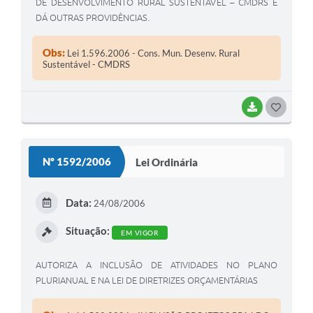
DE DESENVOLVIMENTO RURAL SUSTENTÁVEL – CMDRS E
DÁ OUTRAS PROVIDÊNCIAS.
Obs:
Lei 1.596.2006 - Cons. Mun. Desenv. Rural
Sustentável - CMDRS
BAIXAR
G
O
S
Nº 1592/2006
Lei Ordinária
T
E
Data:
24/08/2006
I
Situação:
EM VIGOR
AUTORIZA A INCLUSÃO DE ATIVIDADES NO PLANO
PLURIANUAL E NA LEI DE DIRETRIZES ORÇAMENTÁRIAS