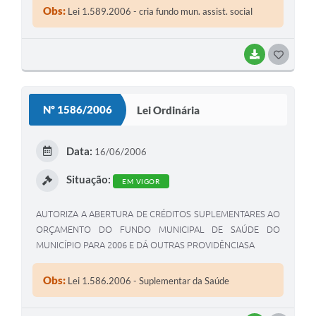
Obs:
Lei 1.589.2006 - cria fundo mun. assist. social
BAIXAR
G
O
S
Nº 1586/2006
Lei Ordinária
T
E
Data:
16/06/2006
I
Situação:
EM VIGOR
AUTORIZA A ABERTURA DE CRÉDITOS SUPLEMENTARES AO
ORÇAMENTO DO FUNDO MUNICIPAL DE SAÚDE DO
MUNICÍPIO PARA 2006 E DÁ OUTRAS PROVIDÊNCIASA
Obs:
Lei 1.586.2006 - Suplementar da Saúde