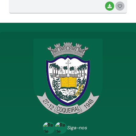
BAIXAR
G
O
S
T
E
I
Siga-nos