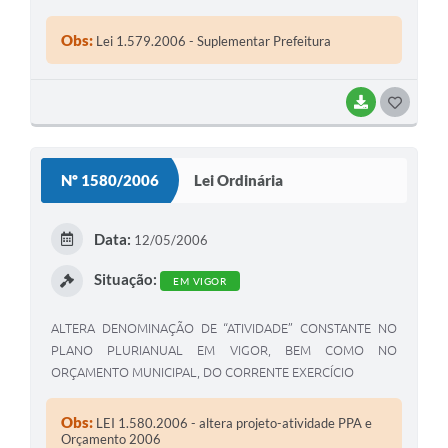
Obs:
Lei 1.579.2006 - Suplementar Prefeitura
BAIXAR
G
O
S
Nº 1580/2006
Lei Ordinária
T
E
Data:
12/05/2006
I
Situação:
EM VIGOR
ALTERA DENOMINAÇÃO DE “ATIVIDADE” CONSTANTE NO
PLANO PLURIANUAL EM VIGOR, BEM COMO NO
ORÇAMENTO MUNICIPAL, DO CORRENTE EXERCÍCIO
Obs:
LEI 1.580.2006 - altera projeto-atividade PPA e
Orçamento 2006