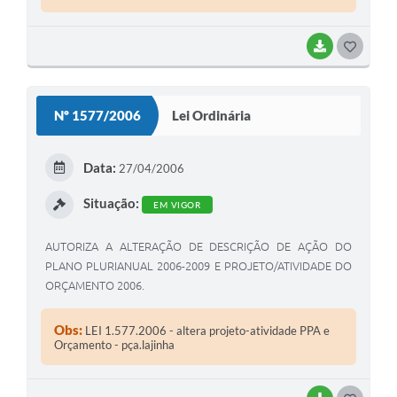
BAIXAR
G
O
S
Nº 1577/2006
Lei Ordinária
T
E
Data:
27/04/2006
I
Situação:
EM VIGOR
AUTORIZA A ALTERAÇÃO DE DESCRIÇÃO DE AÇÃO DO
PLANO PLURIANUAL 2006-2009 E PROJETO/ATIVIDADE DO
ORÇAMENTO 2006.
Obs:
LEI 1.577.2006 - altera projeto-atividade PPA e
Orçamento - pça.lajinha