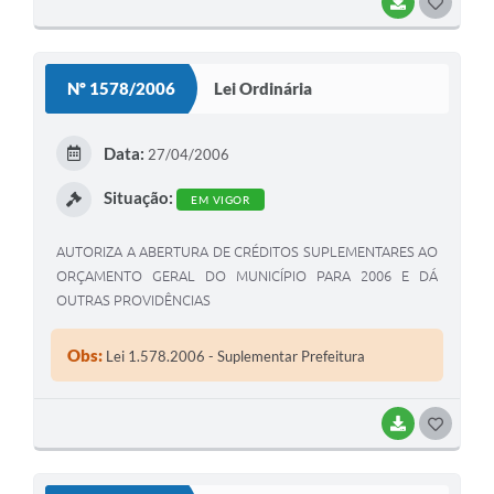
BAIXAR
G
O
S
Nº 1578/2006
Lei Ordinária
T
E
Data:
27/04/2006
I
Situação:
EM VIGOR
AUTORIZA A ABERTURA DE CRÉDITOS SUPLEMENTARES AO
ORÇAMENTO GERAL DO MUNICÍPIO PARA 2006 E DÁ
OUTRAS PROVIDÊNCIAS
Obs:
Lei 1.578.2006 - Suplementar Prefeitura
BAIXAR
G
O
S